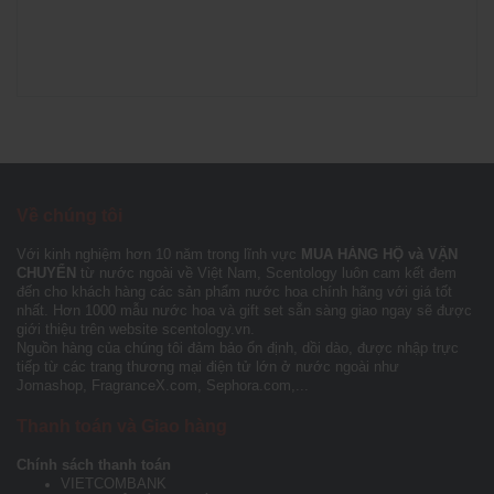
Về chúng tôi
Với kinh nghiệm hơn 10 năm trong lĩnh vực
MUA HÀNG HỘ và VẬN
CHUYỂN
từ nước ngoài về Việt Nam, Scentology luôn cam kết đem
đến cho khách hàng các sản phẩm nước hoa chính hãng với giá tốt
nhất. Hơn 1000 mẫu nước hoa và gift set sẵn sàng giao ngay sẽ được
giới thiệu trên website scentology.vn.
Nguồn hàng của chúng tôi đảm bảo ổn định, dồi dào, được nhập trực
tiếp từ các trang thương mại điện tử lớn ở nước ngoài như
Jomashop, FragranceX.com, Sephora.com,...
Thanh toán và Giao hàng
Chính sách thanh toán
VIETCOMBANK