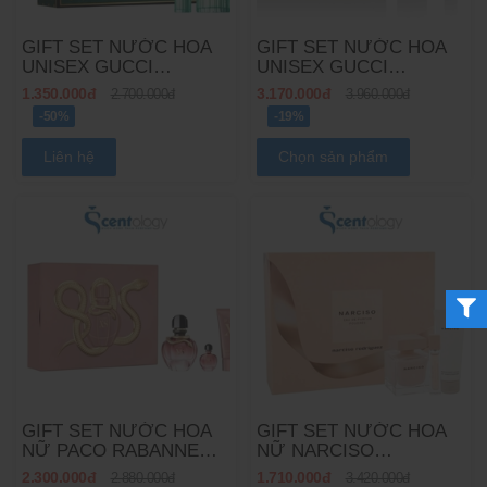
GIFT SET NƯỚC HOA
GIFT SET NƯỚC HOA
UNISEX GUCCI
UNISEX GUCCI
MEMOIRE UNISEX
MEMOIRE UNISEX
1.350.000đ
3.170.000đ
2.700.000đ
3.960.000đ
60ML 2PCS
100ML 2PCS
-50%
-19%
Liên hệ
Chọn sản phẩm
GIFT SET NƯỚC HOA
GIFT SET NƯỚC HOA
NỮ PACO RABANNE
NỮ NARCISO
PURE XS FOR HER
RODRIGUEZ NARCISO
2.300.000đ
1.710.000đ
2.880.000đ
3.420.000đ