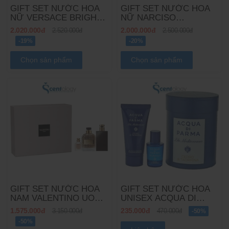
GIFT SET NƯỚC HOA
GIFT SET NƯỚC HOA
NỮ VERSACE BRIGHT
NỮ NARCISO
CRYSTAL 3PCS
RODRIGUEZ FOR HER
2.020.000đ
2.000.000đ
2.520.000đ
2.500.000đ
EDP 3PCS
-19%
-20%
Chọn sản phẩm
Chọn sản phẩm
GIFT SET NƯỚC HOA
GIFT SET NƯỚC HOA
NAM VALENTINO UOMO
UNISEX ACQUA DI
FOR MEN 3PCS
PARMA BLU
1.575.000đ
235.000đ
3.150.000đ
470.000đ
-50%
MEDITERRANEO 2PCS
-50%