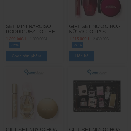
SET MINI NARCISO
GIFT SET NƯỚC HOA
RODRIGUEZ FOR HER
NỮ VICTORIA'S
7.5ML X 4PCS
SECRET VERY SEXY
1.290.000đ
1.215.000đ
1.990.000đ
2.430.000đ
3PCS
-35%
-50%
Chọn sản phẩm
Liên hệ
GIFT SET NƯỚC HOA
GIFT SET NƯỚC HOA