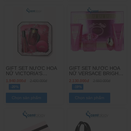
GIFT SET NƯỚC HOA
GIFT SET NƯỚC HOA
NỮ VICTORIA'S
NỮ VERSACE BRIGHT
SECRET BOMSHELL
CRYSTAL ABSOLU
1.940.000đ
2.130.000đ
2.430.000đ
2.660.000đ
3PCS
4PCS
-20%
-19%
Chọn sản phẩm
Chọn sản phẩm