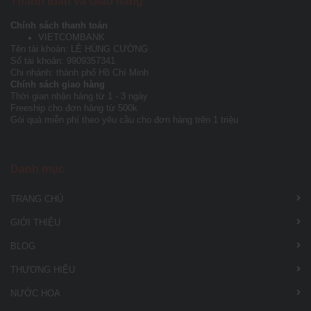
Thanh toán và Giao hàng
Chính sách thanh toán
VIETCOMBANK
Tên tài khoản: LÊ HÙNG CƯỜNG
Số tài khoản: 9909357341
Chi nhánh: thành phố Hồ Chí Minh
Chính sách giao hàng
Thời gian nhận hàng từ 1 - 3 ngày
Freeship cho đơn hàng từ 500k
Gói quà miễn phí theo yêu cầu cho đơn hàng trên 1 triệu
Danh mục
TRANG CHỦ
GIỚI THIỆU
BLOG
THƯƠNG HIỆU
NƯỚC HOA