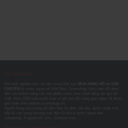
Về chúng tôi
Với kinh nghiệm hơn 10 năm trong lĩnh vực
MUA HÀNG HỘ và VẬN
CHUYỂN
từ nước ngoài về Việt Nam, Scentology luôn cam kết đem
đến cho khách hàng các sản phẩm nước hoa chính hãng với giá tốt
nhất. Hơn 1000 mẫu nước hoa và gift set sẵn sàng giao ngay sẽ được
giới thiệu trên website scentology.vn.
Nguồn hàng của chúng tôi đảm bảo ổn định, dồi dào, được nhập trực
tiếp từ các trang thương mại điện tử lớn ở nước ngoài như
Jomashop, FragranceX.com, Sephora.com,...