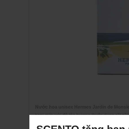
Nước hoa unisex Hermes Jardin de Monsieur
tươi mát, với độ tỏa hương thuộc dạng rất gần