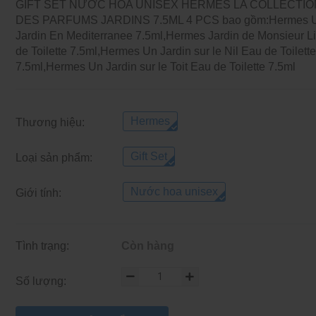
GIFT SET NƯỚC HOA UNISEX HERMES LA COLLECTIO
DES PARFUMS JARDINS 7.5ML 4 PCS bao gồm:Hermes 
Jardin En Mediterranee 7.5ml,Hermes Jardin de Monsieur L
de Toilette 7.5ml,Hermes Un Jardin sur le Nil Eau de Toilett
7.5ml,Hermes Un Jardin sur le Toit Eau de Toilette 7.5ml
Hermes
Thương hiệu:
Gift Set
Loại sản phẩm:
Nước hoa unisex
Giới tính:
Tình trạng:
Còn hàng
Số lượng: