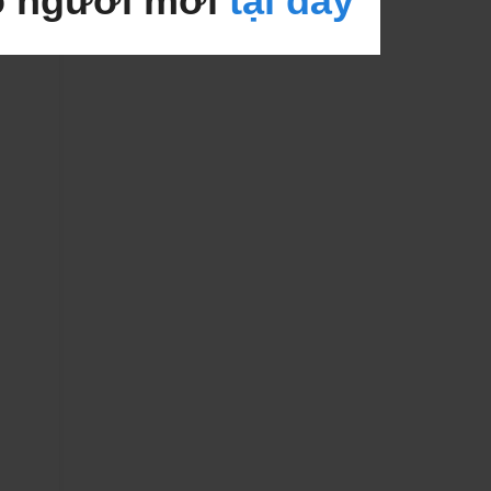
o người mới
tại đây