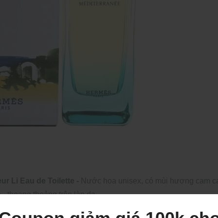
 Li Eau de Toilette -
Nước hoa unisex, có mùi hương cam c
 - thoang thoảng trên làn da.