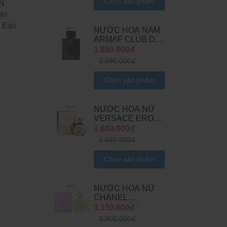
Chọn sản phẩm
N
Un
i Eau
NƯỚC HOA NAM
e
ARMAF CLUB DE
NUIT INTENSE
1.850.000đ
MAN LIMITED
2.390.000đ
EDITION EDP
Chọn sản phẩm
NƯỚC HOA NỮ
VERSACE EROS
POUR FEMME
1.680.000đ
EDP
2.680.000đ
Chọn sản phẩm
NƯỚC HOA NỮ
CHANEL
CHANCE EAU
3.150.000đ
FRAICHE EDT
3.900.000đ