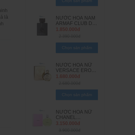
Chọn sản phẩm
hinh
á là
NƯỚC HOA NAM
ARMAF CLUB DE
nh
NUIT INTENSE
1.850.000đ
MAN LIMITED
2.390.000đ
EDITION EDP
Chọn sản phẩm
NƯỚC HOA NỮ
VERSACE EROS
POUR FEMME
1.680.000đ
EDP
2.680.000đ
Chọn sản phẩm
NƯỚC HOA NỮ
CHANEL
CHANCE EAU
3.150.000đ
FRAICHE EDT
3.900.000đ