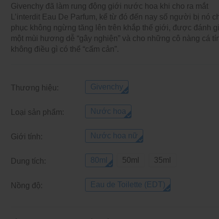
Givenchy đã làm rung động giới nước hoa khi cho ra mắt
L’interdit Eau De Parfum, kể từ đó đến nay số người bị nó c
phục không ngừng tăng lên trên khắp thế giới, được đánh gi
một mùi hương dễ “gây nghiện” và cho những cô nàng cá tí
không điều gì có thể “cấm cản”.
Givenchy
Thương hiệu:
Nước hoa
Loại sản phẩm:
Nước hoa nữ
Giới tính:
80ml
50ml
35ml
Dung tích:
Eau de Toilette (EDT)
Nồng độ: