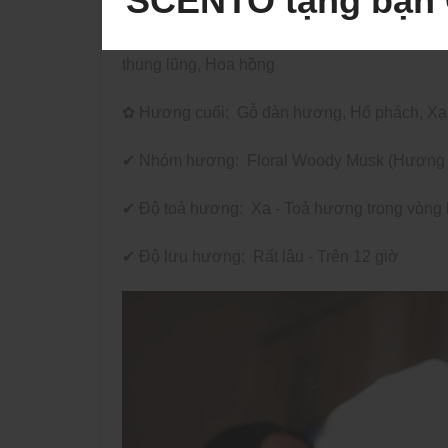
SCENTO tặng bạn 
✿ Hương giữa:
Hoa diên vĩ, Hoa tím, Hoa thủ
thung lũng, Hoa hồng
✿ Hương cuối:
Gỗ đàn hương, Hổ phách, Xạ
✔ Nhóm hương:
Floral Woody Musk (Hương
✔ Độ toả hương:
Xa - Toả hương trong vòng 
✔ Độ lưu hương:
Rất lâu - Trên 12 giờ