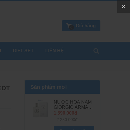
Giỏ hàng
0
I
GIFT SET
LIÊN HỆ
Sản phẩm mới
EDT
NƯỚC HOA NAM
GIORGIO ARMANI
ACQUA DI GIO
1.590.000đ
POUR HOMME
2.250.000đ
FOR MEN EDT
,