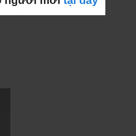
o người mới
tại đây