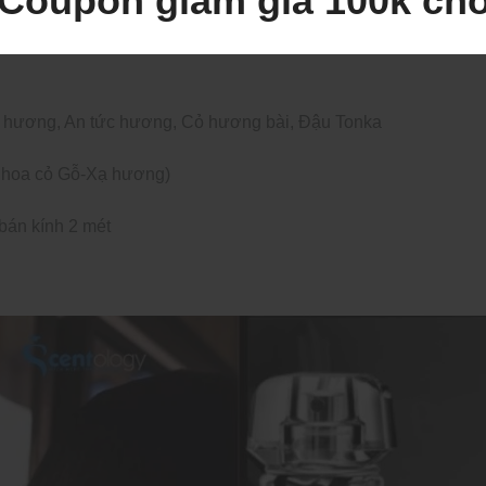
Coupon giảm giá 100k ch
y tiên, Rễ cây diên vĩ, Hoa nhài, Hoa ngọc lan tây, Hoa linh lan
 hương, An tức hương, Cỏ hương bài, Đậu Tonka
 hoa cỏ Gỗ-Xạ hương)
bán kính 2 mét