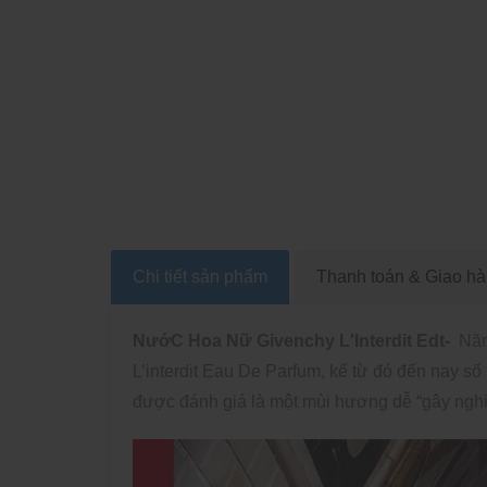
Chi tiết sản phẩm
Thanh toán & Giao h
NướC Hoa Nữ Givenchy L'Interdit Edt-
Năm
L’interdit Eau De Parfum, kể từ đó đến nay số
được đánh giá là một mùi hương dễ “gây nghiệ