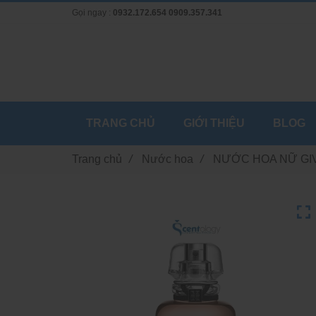
Gọi ngay :
0932.172.654
0909.357.341
TRANG CHỦ
GIỚI THIỆU
BLOG
Trang chủ
/
Nước hoa
/
NƯỚC HOA NỮ GIV