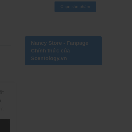
Chọn sản phẩm
Nancy Store - Fanpage
Chính thức của
Scentology.vn
ắt
i,
n”.