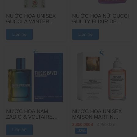
NƯỚC HOA UNISEX
NƯỚC HOA NỮ GUCCI
GUCCI A WINTER
GUILTY ELIXIR DE
MELODY SCENTED
PARFUM POUR FEMME
WATER EDP
EDP
Liên hệ
Liên hệ
NƯỚC HOA NAM
NƯỚC HOA UNISEX
ZADIG & VOLTAIRE
MAISON MARTIN
THIS IS LOVE! FOR HIM
MARGIELA REPLICA ON
2.850.000đ
4.250.000đ
EDT
A DATE EDT
Liên hệ
-32%