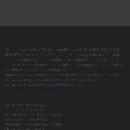
Về chúng tôi
Với kinh nghiệm hơn 10 năm trong lĩnh vực
MUA HÀNG HỘ và VẬN
CHUYỂN
từ nước ngoài về Việt Nam, Scentology luôn cam kết đem
đến cho khách hàng các sản phẩm nước hoa chính hãng với giá tốt
nhất. Hơn 1000 mẫu nước hoa và gift set sẵn sàng giao ngay sẽ được
giới thiệu trên website scentology.vn.
Nguồn hàng của chúng tôi đảm bảo ổn định, dồi dào, được nhập trực
tiếp từ các trang thương mại điện tử lớn ở nước ngoài như
Jomashop, FragranceX.com, Sephora.com,...
Thanh toán và Giao hàng
Chính sách thanh toán
VIETCOMBANK
Tên tài khoản: LÊ HÙNG CƯỜNG
Số tài khoản: 9909357341
Chi nhánh: thành phố Hồ Chí Minh