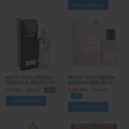
Chọn sản phẩm
NƯỚC HOA UNISEX
NƯỚC HOA UNISEX
MONTALE FRUITS OF
BANANA REPUBLIC
THE MUSK EDP
PEONY &
250.000đ
2.080.000đ
400.000đ
-37%
2.990.000đ
PEPPERCORN EDP
-30%
Chọn sản phẩm
Chọn sản phẩm