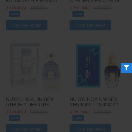
KILIAN APPLE BRANDY
ATELIER DES ORS PINK
ON THE ROCKS EDP
ME UP EDP
3.380.000đ
3.790.000đ
4.500.000đ
4.800.000đ
-24%
-21%
Chọn sản phẩm
Chọn sản phẩm
NƯỚC HOA UNISEX
NƯỚC HOA UNISEX
ATELIER DES ORS
XERJOFF TORINO22
BLUE MADELEINE EDP
EDP
3.880.000đ
4.150.000đ
5.000.000đ
5.500.000đ
-22%
-24%
Chọn sản phẩm
Chọn sản phẩm