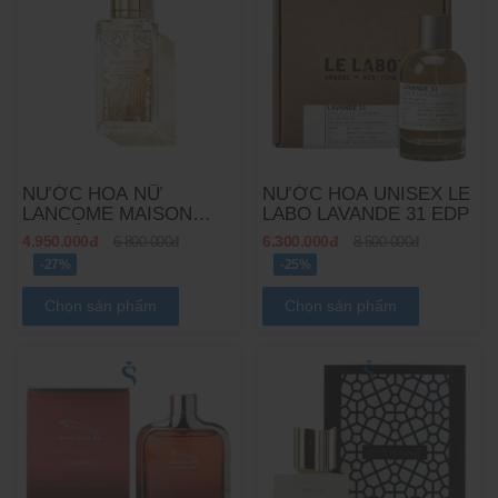
NƯỚC HOA NỮ
NƯỚC HOA UNISEX LE
LANCOME MAISON
LABO LAVANDE 31 EDP
LANCÔME MILLE ET
4.950.000đ
6.300.000đ
6.800.000đ
8.500.000đ
UNE ROSES EDP
-27%
-25%
Chọn sản phẩm
Chọn sản phẩm