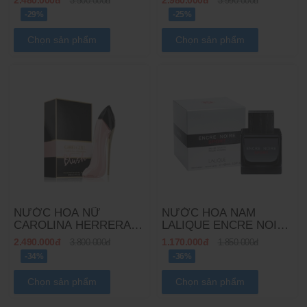
2.480.000đ
2.980.000đ
3.500.000đ
3.990.000đ
ABSOLUTELY PARFUM
-29%
-25%
Chọn sản phẩm
Chọn sản phẩm
NƯỚC HOA NỮ
NƯỚC HOA NAM
CAROLINA HERRERA
LALIQUE ENCRE NOIRE
GOOD GIRL BLUSH
SPORT EDT
2.490.000đ
1.170.000đ
3.800.000đ
1.850.000đ
EDP
-34%
-36%
Chọn sản phẩm
Chọn sản phẩm