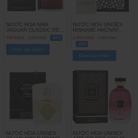
NƯỚC HOA NAM
NƯỚC HOA UNISEX
JAGUAR CLASSIC RED
NISHANE HACIVAT
EDT
EXTRAIT DE PARFUM
790.000đ
3.850.000đ
1.090.000đ
-27%
4.950.000đ
-22%
Chọn sản phẩm
Chọn sản phẩm
NƯỚC HOA UNISEX
NƯỚC HOA UNISEX