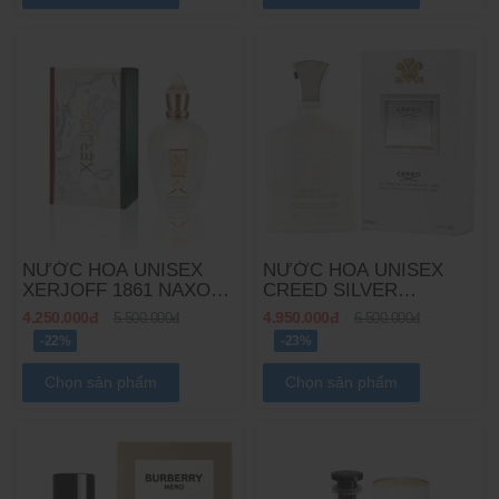
NƯỚC HOA UNISEX
NƯỚC HOA UNISEX
XERJOFF 1861 NAXOS
CREED SILVER
EDP
MOUNTAIN WATER EDP
4.250.000đ
4.950.000đ
5.500.000đ
6.500.000đ
-22%
-23%
Chọn sản phẩm
Chọn sản phẩm