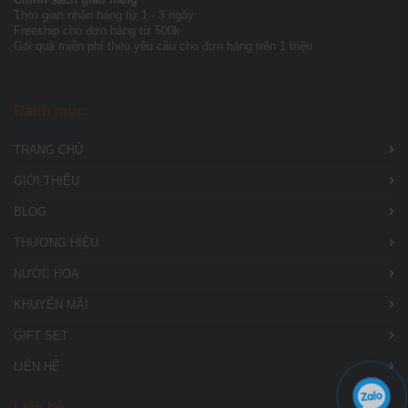
Chính sách giao hàng
Thời gian nhận hàng từ 1 - 3 ngày
Freeship cho đơn hàng từ 500k
Gói quà miễn phí theo yêu cầu cho đơn hàng trên 1 triệu
Danh mục
TRANG CHỦ
GIỚI THIỆU
BLOG
THƯƠNG HIỆU
NƯỚC HOA
KHUYẾN MÃI
GIFT SET
LIÊN HỆ
Liên hệ