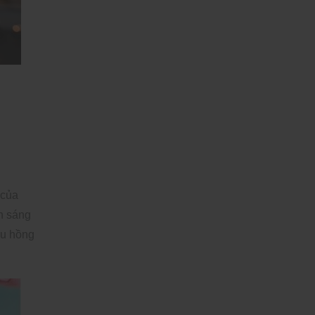
của
h sáng
àu hồng