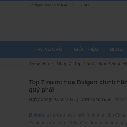
Gọi ngay :
0932.172.654
0909.357.341
TRANG CHỦ
GIỚI THIỆU
BLOG
Trang chủ
/
Blog
/
Top 7 nước hoa Bvlgari c
Top 7 nước hoa Bvlgari chính hã
quý phái
Ngày đăng:
02/06/2021 |
Lượt xem:
1658 |
Bvlgari
là thương hiệu thời trang phụ kiện đá qu
Voulgaris vào năm 1884. Cho đến ngày hôm nay,