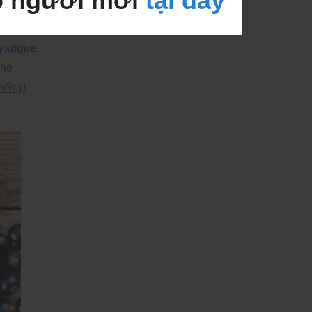
o người mới
tại đây
ystique
nhẹ
tiếng)