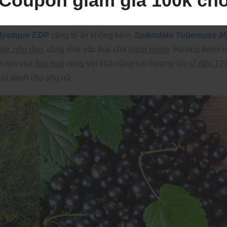
Coupon giảm giá 100k ch
Mystique EDP
cũng bí ẩn không kém.
Splendida Tubereuse M
ana, nho đen
, cũng như sắc thái của
nhựa myrrh
. Hương thơm 
 lịch của
hoa huệ
cùng với khả năng lưu hương lâu
(7 đến 12 
bí dành cho phụ nữ.