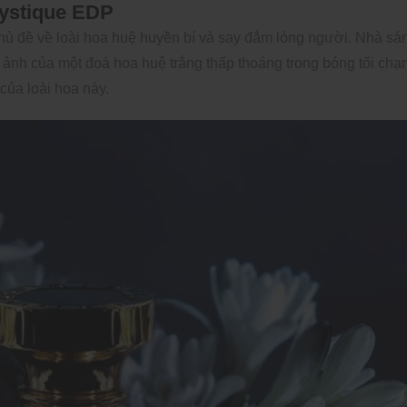
Mystique EDP
chủ đề về loài hoa huệ huyền bí và say đắm lòng người. Nhà sá
ảnh của một đoá hoa huệ trắng thấp thoáng trong bóng tối chạ
của loài hoa này.