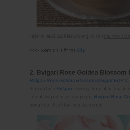
Hiện tại
Nhà SCENTO
đang có sẵn
full size 100
>>> Xem chi tiết tại
đây
.
2. Bvlgari Rose Goldea Blossom 
Bvlgari Rose Goldea Blossom Delight EDP
là
thương hiệu
Bvlgari
. Hương thơm phác hoạ từ k
của những niềm vui rạng ngời.
Bvlgari Rose G
trong trẻo, rất dễ lấy lòng các cô gái.