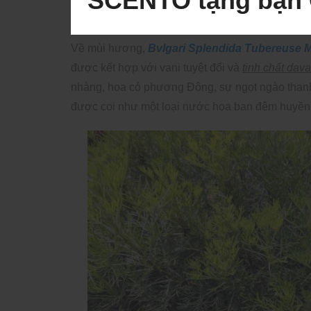
SCENTO tặng bạn 
Về mùi hương,
Bvlgari Splendida Tubereuse 
được kết hợp với vani tuyệt đối và
tinh chất dav
nhàng, hoa cỏ phương Đông, sự ngọt ngào thanh
được coi như một loại nước hoa ban đêm huyền 