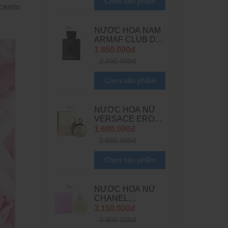
Chọn sản phẩm
cento
NƯỚC HOA NAM
ARMAF CLUB DE
NUIT INTENSE
1.850.000đ
MAN LIMITED
2.390.000đ
EDITION EDP
Chọn sản phẩm
NƯỚC HOA NỮ
VERSACE EROS
POUR FEMME
1.680.000đ
EDP
2.680.000đ
Chọn sản phẩm
NƯỚC HOA NỮ
CHANEL
CHANCE EAU
3.150.000đ
FRAICHE EDT
3.900.000đ